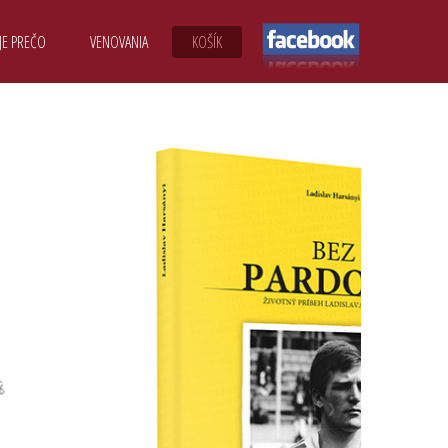
JE PREČO
VENOVANIA
KOŠÍK
❯