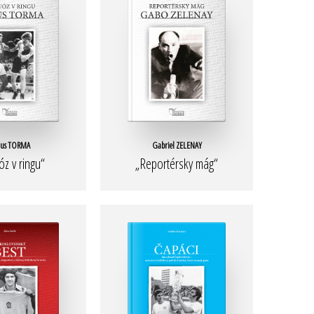
ius TORMA
Gabriel ZELENAY
óz v ringu“
„Reportérsky mág“