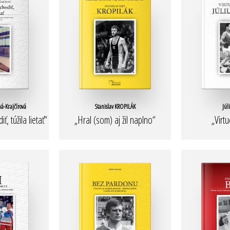
-Krajčírová
Stanislav KROPILÁK
Júl
, túžila lietať“
„Hral (som) aj žil naplno“
„Virtu