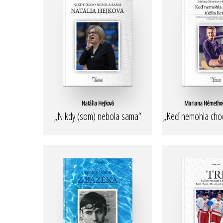
Natália Hejková
Mariana Némethová
„Nikdy (som) nebola sama“
„Keď nemohla chodiť