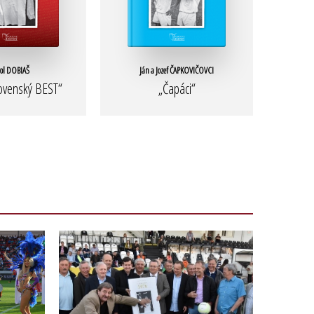
ol DOBIAŠ
Ján a Jozef ČAPKOVIČOVCI
ovenský BEST“
„Čapáci“