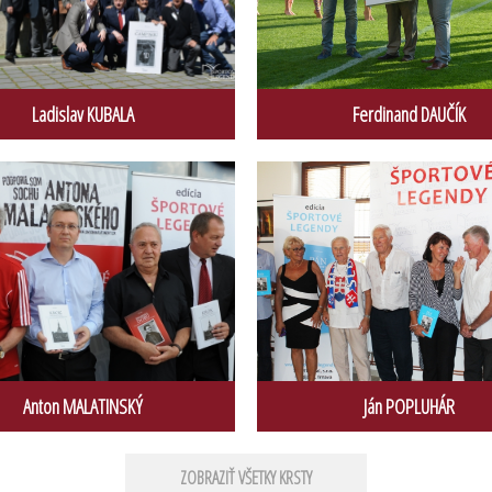
Ladislav KUBALA
Ferdinand DAUČÍK
Anton MALATINSKÝ
Ján POPLUHÁR
ZOBRAZIŤ VŠETKY KRSTY