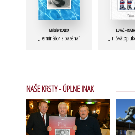
Miloslav ROĽKO
LUKÁČ – RUSNÁ
„Terminátor z bazéna“
„Tri Svätopluk
NAŠE KRSTY - ÚPLNE INAK